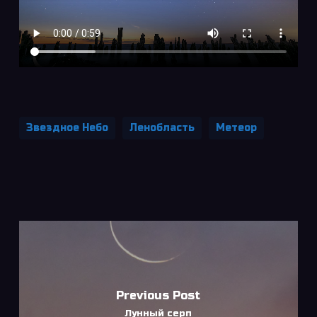
Звездное Небо
Ленобласть
Метеор
Previous Post
Лунный серп