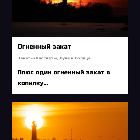
Огненный закат
Закаты/Рассветы
,
Луна и Солнце
Плюс один огненный закат в
копилку...
5